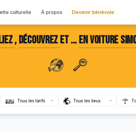
tte culturelle
À propos
Devenir bénévole
liez
,
découvrez
et ...
en voiture Simo
Tarif
Lieu
Type d'