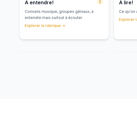
A entendre!
2
A lire!
Conseils musique, groupes géniaux, à
Ce qu'on a
entendre mais surtout à écouter
Explorer 
Explorer la rubrique
→
LES PETITS CRITIQUES
A LIRE!
Coeur de loup
CALEN
Elsa
7 août
Isa
7
AOÛ
24
JUL