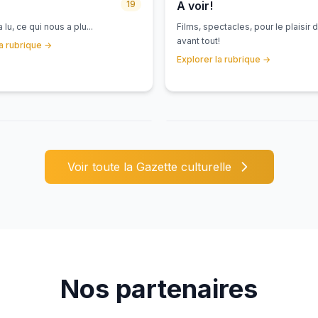
19
A voir!
 lu, ce qui nous a plu...
Films, spectacles, pour le plaisir
avant tout!
la rubrique
→
Explorer la rubrique
→
A LIRE!
TURA
Les Grandes Grandes Va
Par La Zizanie
Par La compagnie des l
24 juillet
Mia
Voir toute la Gazette culturelle
8
JUL
Nos partenaires