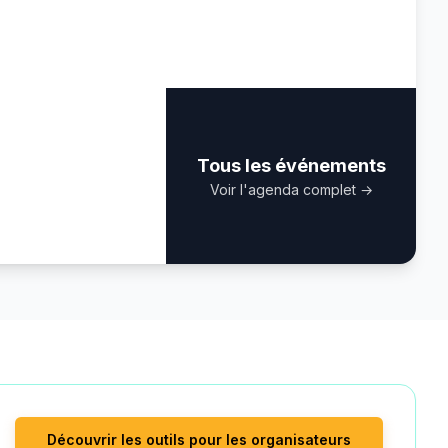
Cette semaine
Le programme des sept
s de demain
prochains jours
Tous les événements
Voir l'agenda complet
→
s de demain
Découvrir les outils pour les organisateurs