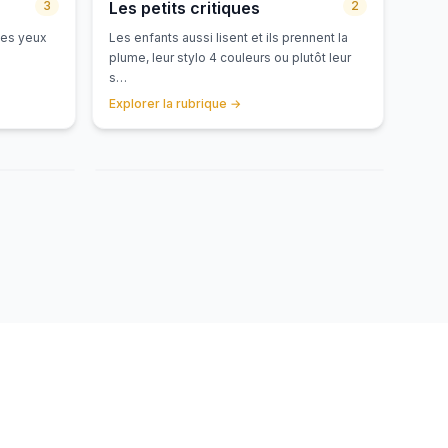
3
Les petits critiques
2
 des yeux
Les enfants aussi lisent et ils prennent la
plume, leur stylo 4 couleurs ou plutôt leur
s…
Explorer la rubrique
→
A LIRE!
cances
Les Aventures de Tom Sawyer
ivres
Par La compagnie des livres
8 juillet
Angelina
8 juillet
8
JUL