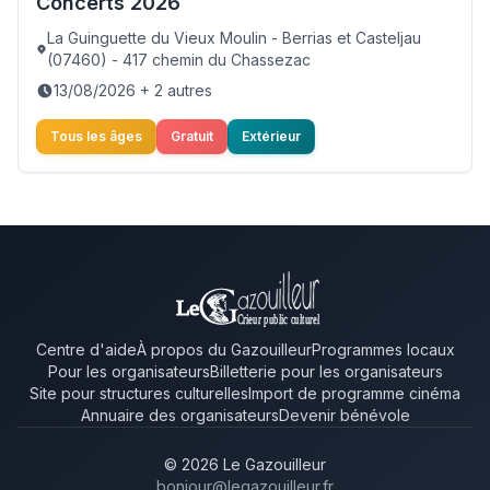
Concerts 2026
La Guinguette du Vieux Moulin - Berrias et Casteljau
(07460) - 417 chemin du Chassezac
13/08/2026 + 2 autres
Tous les âges
Gratuit
Extérieur
Centre d'aide
À propos du Gazouilleur
Programmes locaux
Pour les organisateurs
Billetterie pour les organisateurs
Site pour structures culturelles
Import de programme cinéma
Annuaire des organisateurs
Devenir bénévole
© 2026 Le Gazouilleur
bonjour@legazouilleur.fr