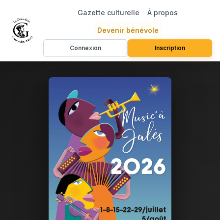
Gazette culturelle
À propos
Devenir bénévole
Connexion
Inscription